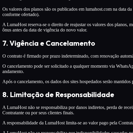
Os valores dos planos são os publicados em lumahost.com na data da 
conforme ofertado).
A LumaHost reserva-se o direito de reajustar os valores dos planos, m
ônus antes da data de vigência do novo valor.
7. Vigência e Cancelamento
O contrato é firmado por prazo indeterminado, com renovação autom
O cancelamento pode ser solicitado a qualquer momento via WhatsApp,
andamento.
Após o cancelamento, os dados dos sites hospedados serão mantidos por
8. Limitação de Responsabilidade
A LumaHost não se responsabiliza por danos indiretos, perda de receit
Contratante ou por seus clientes finais.
A responsabilidade da LumaHost limita-se ao valor pago pela Contra
A LumaHost não se responsabiliza por indisponibilidades causadas po