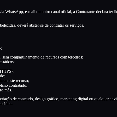
 WhatsApp, e-mail ou outro canal oficial, a Contratante declara ter l
lecidas, deverá abster-se de contratar os serviços.
o:
, sem compartilhamento de recursos com terceiros;
státicos;
(HTTPS);
do;
luem este recurso;
lano contratado;
iro mês.
criação de conteúdo, design gráfico, marketing digital ou qualquer ativ
ecífico.