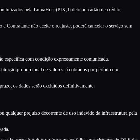
nibilizados pela LumaHost (PIX, boleto ou cartão de crédito,
 a Contratante não aceite o reajuste, poderá cancelar o serviço sem
ão específica com condição expressamente comunicada.
tituição proporcional de valores já cobrados por período em
prazo, os dados serão excluídos definitivamente.
ou qualquer prejuízo decorrente de uso indevido da infraestrutura pela
vada.
scala, casos fortuitos ou força maior, falhas nos sistemas de DNS de