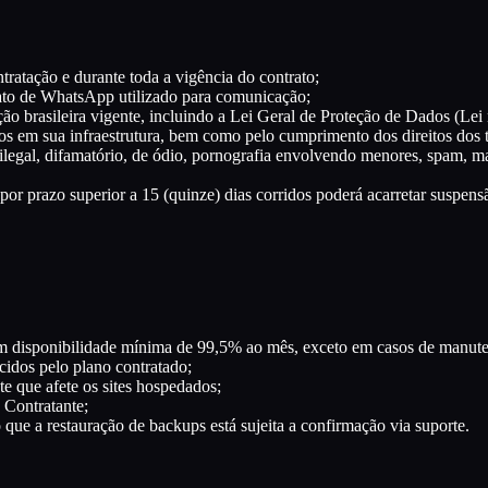
ratação e durante toda a vigência do contrato;
tato de WhatsApp utilizado para comunicação;
ção brasileira vigente, incluindo a Lei Geral de Proteção de Dados (Lei
s em sua infraestrutura, bem como pelo cumprimento dos direitos dos tit
 ilegal, difamatório, de ódio, pornografia envolvendo menores, spam, mal
 prazo superior a 15 (quinze) dias corridos poderá acarretar suspensão
com disponibilidade mínima de 99,5% ao mês, exceto em casos de man
cidos pelo plano contratado;
te que afete os sites hospedados;
 Contratante;
ue a restauração de backups está sujeita a confirmação via suporte.