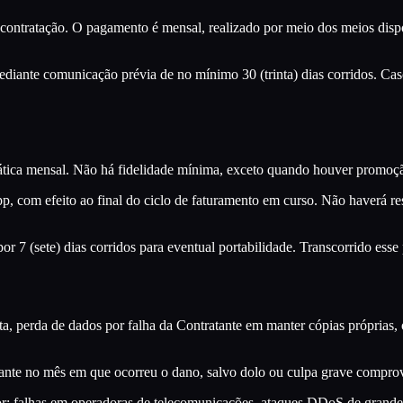
contratação. O pagamento é mensal, realizado por meio dos meios dispo
ediante comunicação prévia de no mínimo 30 (trinta) dias corridos. Caso
ática mensal. Não há fidelidade mínima, exceto quando houver promoç
 com efeito ao final do ciclo de faturamento em curso. Não haverá res
 7 (sete) dias corridos para eventual portabilidade. Transcorrido esse 
a, perda de dados por falha da Contratante em manter cópias próprias, 
tante no mês em que ocorreu o dano, salvo dolo ou culpa grave compro
r: falhas em operadoras de telecomunicações, ataques DDoS de grande e