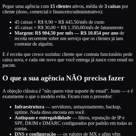
Pegue uma agência com
15 clientes
ativos, média de
3 caixas
por
cliente (dono, comercial e financeiro/administrativo):
45 caixas × R$ 9,90 = R$ 445,50/mês de custo
45 caixas × R$ 30,00 = R$ 1.350,00/mês de faturamento
Margem: R$ 904,50 por mês — R$ 10.854 por ano
de
receita recorrente sobre um serviço que os clientes já iam
contratar de alguém.
E é receita que cresce sozinha: cliente que contrata funcionário pede
caixa nova, e cada site novo que você entrega já nasce com email no
pacote.
O que a sua agência NÃO precisa fazer
A objeção clássica é "não quero virar suporte de email". Justo — e é
exatamente o que o modelo evita. Ficam com o provedor:
Infraestrutura
— servidores, armazenamento, backup,
uptime. Nada disso encosta em você.
Antispam e entregabilidade
— filtros, reputação de IP e
SPF, DKIM e DMARC configurados por padrão em todas as
contas.
DNS e configuração
— os valores de MX e afins vêm