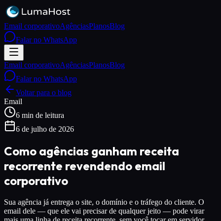
Email corporativo
Agências
Planos
Blog
Falar no WhatsApp
Email corporativo
Agências
Planos
Blog
Falar no WhatsApp
Voltar para o blog
Email
6 min de leitura
6 de julho de 2026
Como agências ganham receita
recorrente revendendo email
corporativo
Sua agência já entrega o site, o domínio e o tráfego do cliente. O
email dele — que ele vai precisar de qualquer jeito — pode virar
mais uma linha de receita recorrente, sem você tocar em servidor.