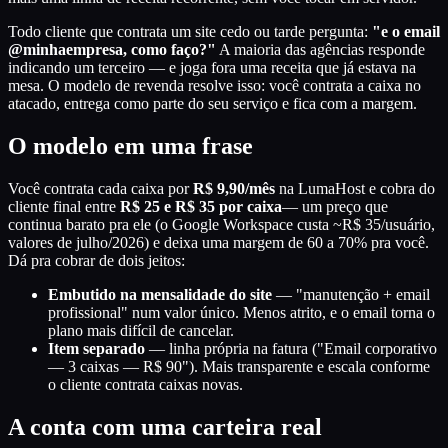
Todo cliente que contrata um site cedo ou tarde pergunta:
"e o email
@minhaempresa, como faço?"
A maioria das agências responde
indicando um terceiro — e joga fora uma receita que já estava na
mesa. O modelo de revenda resolve isso: você contrata a caixa no
atacado, entrega como parte do seu serviço e fica com a margem.
O modelo em uma frase
Você contrata cada caixa por
R$ 9,90/mês
na LumaHost e cobra do
cliente final entre
R$ 25 e R$ 35 por caixa
— um preço que
continua barato pra ele (o Google Workspace custa ~R$ 35/usuário,
valores de julho/2026) e deixa uma margem de 60 a 70% pra você.
Dá pra cobrar de dois jeitos:
Embutido na mensalidade do site
— "manutenção + email
profissional" num valor único. Menos atrito, e o email torna o
plano mais difícil de cancelar.
Item separado
— linha própria na fatura ("Email corporativo
— 3 caixas — R$ 90"). Mais transparente e escala conforme
o cliente contrata caixas novas.
A conta com uma carteira real